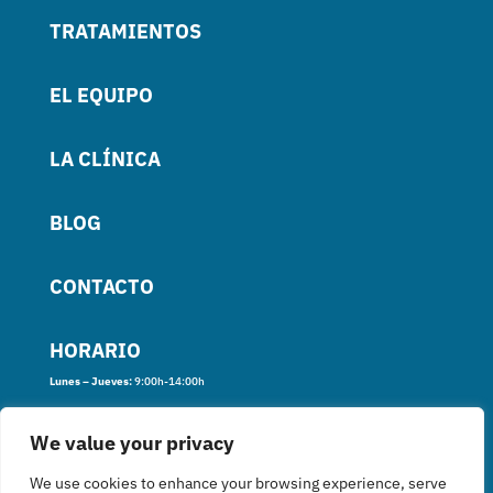
TRATAMIENTOS
EL EQUIPO
LA CLÍNICA
BLOG
CONTACTO
HORARIO
Lunes – Jueves:
9:00h-14:00h
16:00h-20:00h
We value your privacy
Viernes:
9:00h-15:00h
We use cookies to enhance your browsing experience, serve